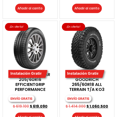
Añadir al carrito
Añadir al carrito
¡En oferta!
¡En oferta!
Instalación Gratis
Instalación Gratis
LLANTA GOODYEAR
LLANTA BF
205/60R16
GOODRICH
EFFICIENTGRIP
265/60R18 ALL
PERFORMANCE
TERRAIN T/A KO3
ENVÍO GRATIS
ENVÍO GRATIS
$
619.100
$
619.090
$
1.414.000
$
1.060.500