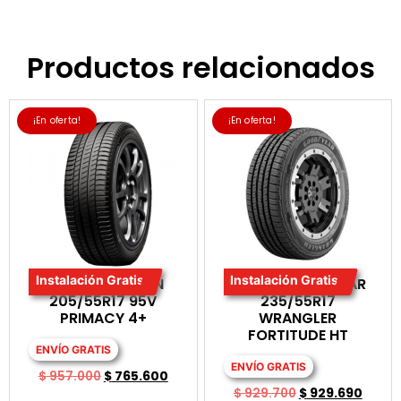
Productos relacionados
¡En oferta!
¡En oferta!
Instalación Gratis
Instalación Gratis
LLANTA MICHELIN
LLANTA GOODYEAR
205/55R17 95V
235/55R17
PRIMACY 4+
WRANGLER
FORTITUDE HT
ENVÍO GRATIS
ENVÍO GRATIS
$
957.000
$
765.600
$
929.700
$
929.690