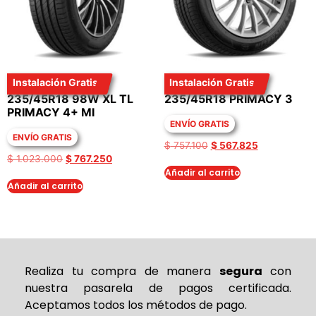
Instalación Gratis
Instalación Gratis
LLANTA MICHELIN
LLANTA MICHELIN
235/45R18 98W XL TL
235/45R18 PRIMACY 3
PRIMACY 4+ MI
ENVÍO GRATIS
ENVÍO GRATIS
$
757.100
$
567.825
$
1.023.000
$
767.250
Añadir al carrito
Añadir al carrito
Realiza tu compra de
manera
segura
con
nuestra pasarela de pagos certificada.
Aceptamos todos los métodos de pago.