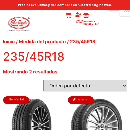
Precios exclusivos para compras en nuestra página web.
Inicia
Hacerme
Sesión
Distribuidor
Inicio
/ Medida del producto / 235/45R18
235/45R18
Mostrando 2 resultados
¡En oferta!
¡En oferta!