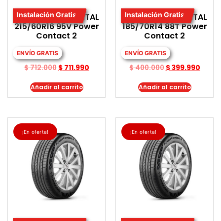
Instalación Gratis
Instalación Gratis
LLANTA CONTINENTAL
LLANTA CONTINENTAL
215/60R16 95V Power
185/70R14 88T Power
Contact 2
Contact 2
ENVÍO GRATIS
ENVÍO GRATIS
$
712.000
$
711.990
$
400.000
$
399.990
Añadir al carrito
Añadir al carrito
¡En oferta!
¡En oferta!