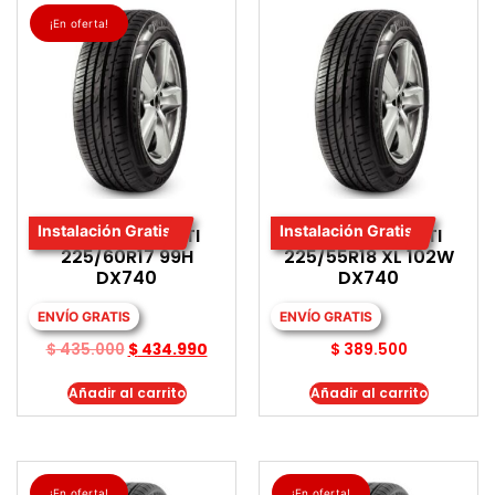
¡En oferta!
Instalación Gratis
Instalación Gratis
LLANTA DAVANTI
LLANTA DAVANTI
225/60R17 99H
225/55R18 XL 102W
DX740
DX740
ENVÍO GRATIS
ENVÍO GRATIS
$
435.000
$
434.990
$
389.500
Añadir al carrito
Añadir al carrito
¡En oferta!
¡En oferta!