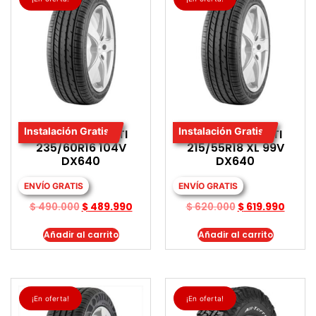
Instalación Gratis
Instalación Gratis
LLANTA DAVANTI
LLANTA DAVANTI
235/60R16 104V
215/55R18 XL 99V
DX640
DX640
ENVÍO GRATIS
ENVÍO GRATIS
$
490.000
$
489.990
$
620.000
$
619.990
Añadir al carrito
Añadir al carrito
¡En oferta!
¡En oferta!