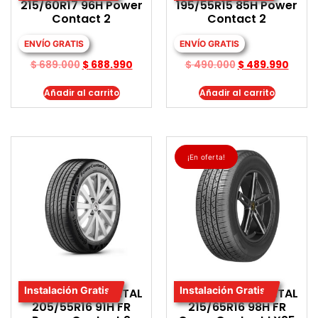
215/60R17 96H Power
195/55R15 85H Power
Contact 2
Contact 2
ENVÍO GRATIS
ENVÍO GRATIS
$
689.000
$
688.990
$
490.000
$
489.990
Añadir al carrito
Añadir al carrito
¡En oferta!
Instalación Gratis
Instalación Gratis
LLANTA CONTINENTAL
LLANTA CONTINENTAL
205/55R16 91H FR
215/65R16 98H FR