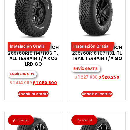
Instalación Gratis
Instalación Gratis
LLANTA BF GOODRICH
LLANTA BF GOODRICH
265/60R18 114/110S TL
235/60R18 107H XL TL
ALL TERRAIN T/A KO3
TRAIL TERRAIN T/A GO
LRD GO
ENVÍO GRATIS
ENVÍO GRATIS
$
1.227.000
$
920.250
$
1.414.000
$
1.060.500
Añadir al carrito
Añadir al carrito
¡En oferta!
¡En oferta!