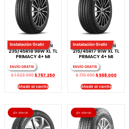
Instalación Gratis
Instalación Gratis
LLANTA MICHELIN
LLANTA MICHELIN
235/45R18 98W XL TL
215/45R17 91W XL TL
PRIMACY 4+ MI
PRIMACY 4+ MI
ENVÍO GRATIS
ENVÍO GRATIS
$
1.023.000
$
767.250
$
710.000
$
568.000
Añadir al carrito
Añadir al carrito
¡En oferta!
¡En oferta!