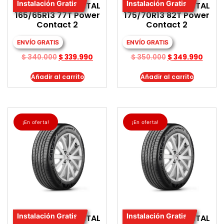
Instalación Gratis
Instalación Gratis
LLANTA CONTINENTAL
LLANTA CONTINENTAL
165/65R13 77T Power
175/70R13 82T Power
Contact 2
Contact 2
ENVÍO GRATIS
ENVÍO GRATIS
$
340.000
$
339.990
$
350.000
$
349.990
Añadir al carrito
Añadir al carrito
¡En oferta!
¡En oferta!
Instalación Gratis
Instalación Gratis
LLANTA CONTINENTAL
LLANTA CONTINENTAL