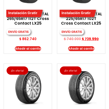
Instalación Gratis
Instalación Gratis
LLANTA CONTINENTAL
LLANTA CONTINENTAL
265/65R17 112T Cross
225/65R17 102T
Contact LX25
Cross Contact LX25
ENVÍO GRATIS
ENVÍO GRATIS
$
862.740
$
740.000
$
739.990
Añadir al carrito
Añadir al carrito
¡En oferta!
¡En oferta!