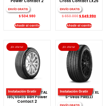
Power Contact 2
Cross Contact LX25
ENVÍO GRATIS
ENVÍO GRATIS
$
504.980
$
650.000
$
649.990
Añadir al carrito
Añadir al carrito
¡En oferta!
¡En oferta!
Instalación Gratis
Instalación Gratis
LLANTA CONTINENTAL
LLANTA 235/60R18 XL
185/65R15 88H Power
S-Veas PIRELLI
Contact 2
ENVÍO GRATIS