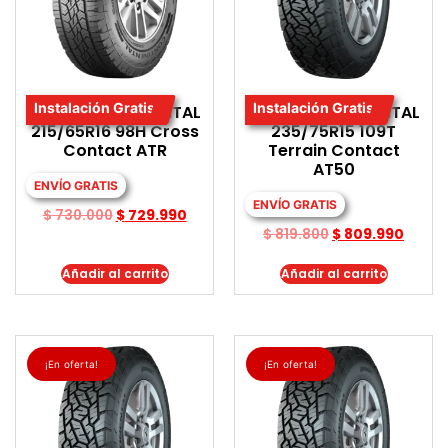
Instalación Gratis
Instalación Gratis
LLANTA CONTINENTAL
LLANTA CONTINENTAL
215/65R16 98H Cross
235/75R15 109T
Contact ATR
Terrain Contact
AT50
ENVÍO GRATIS
ENVÍO GRATIS
$
730.000
$
729.990
$
819.800
$
809.990
Añadir al carrito
Añadir al carrito
¡En oferta!
¡En oferta!