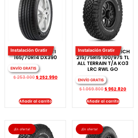
Instalación Gratis
Instalación Gratis
LLANTA DAVANTI
LLANTA BF GOODRICH
165/70R14 DX390
215/75R15 100/97S TL
ALL TERRAIN T/A KO3
LRC RWL GO
ENVÍO GRATIS
$
253.000
$
252.990
ENVÍO GRATIS
$
1.069.800
$
962.820
Añadir al carrito
Añadir al carrito
¡En oferta!
¡En oferta!