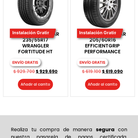
Instalación Gratis
Instalación Gratis
LLANTA GOODYEAR
LLANTA GOODYEAR
235/55R17
205/60R16
WRANGLER
EFFICIENTGRIP
FORTITUDE HT
PERFORMANCE
ENVÍO GRATIS
ENVÍO GRATIS
$
929.700
$
929.690
$
619.100
$
619.090
Añadir al carrito
Añadir al carrito
Realiza tu compra de
manera
segura
con
nuestra pasarela de pagos certificada.