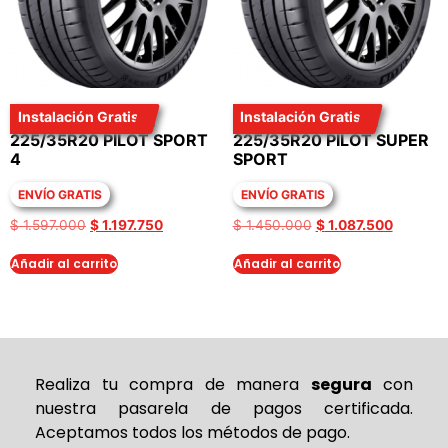
Instalación Gratis
Instalación Gratis
LLANTA MICHELIN
LLANTA MICHELIN
225/35R20 PILOT SPORT
225/35R20 PILOT SUPER
4
SPORT
ENVÍO GRATIS
ENVÍO GRATIS
$
1.597.000
$
1.197.750
$
1.450.000
$
1.087.500
Añadir al carrito
Añadir al carrito
Realiza tu compra de
manera
segura
con
nuestra pasarela de pagos certificada.
Aceptamos todos los métodos de pago.