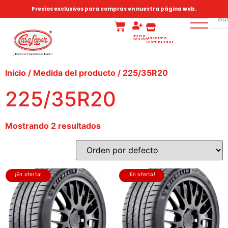
Precios exclusivos para compras en nuestra página web.
Inicia
Hacerme
Sesión
Distribuidor
Inicio
/ Medida del producto / 225/35R20
225/35R20
Mostrando 2 resultados
¡En oferta!
¡En oferta!