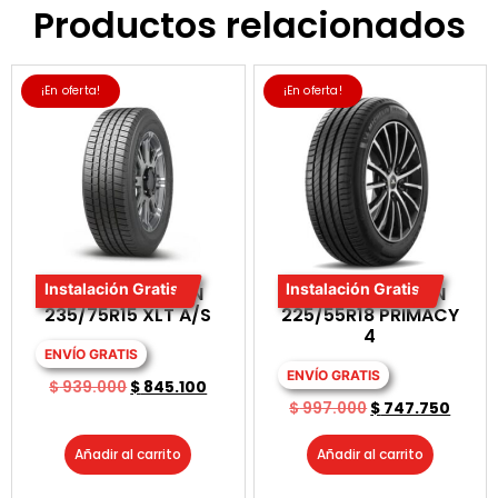
Productos relacionados
¡En oferta!
¡En oferta!
Instalación Gratis
Instalación Gratis
LLANTA MICHELIN
LLANTA MICHELIN
235/75R15 XLT A/S
225/55R18 PRIMACY
4
ENVÍO GRATIS
ENVÍO GRATIS
$
939.000
$
845.100
$
997.000
$
747.750
Añadir al carrito
Añadir al carrito