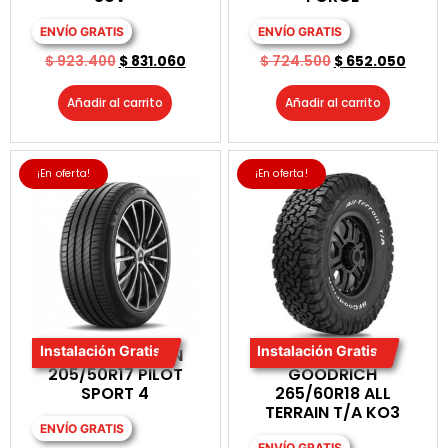
ENVÍO GRATIS
ENVÍO GRATIS
$
923.400
$
831.060
$
724.500
$
652.050
Añadir al carrito
Añadir al carrito
¡En oferta!
¡En oferta!
Instalación Gratis
Instalación Gratis
LLANTA MICHELIN
LLANTA BF
205/50R17 PILOT
GOODRICH
SPORT 4
265/60R18 ALL
TERRAIN T/A KO3
ENVÍO GRATIS
ENVÍO GRATIS