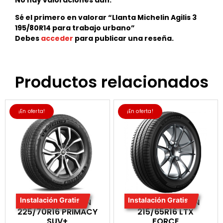
No hay valoraciones aún.
Sé el primero en valorar “Llanta Michelin Agilis 3
195/80R14 para trabajo urbano”
Debes
acceder
para publicar una reseña.
Productos relacionados
¡En oferta!
¡En oferta!
Instalación Gratis
Instalación Gratis
LLANTA MICHELIN
LLANTA MICHELIN
225/70R16 PRIMACY
215/65R16 LTX
SUV+
FORCE