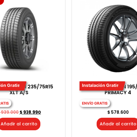
ión Gratis
Instalación Gratis
A MICHELIN 235/75R15
LLANTA MICHELIN 195
XLT A/S
PRIMACY 4
RATIS
ENVÍO GRATIS
939.000
$
938.990
$
578.600
Añadir al carrito
Añadir al carrito