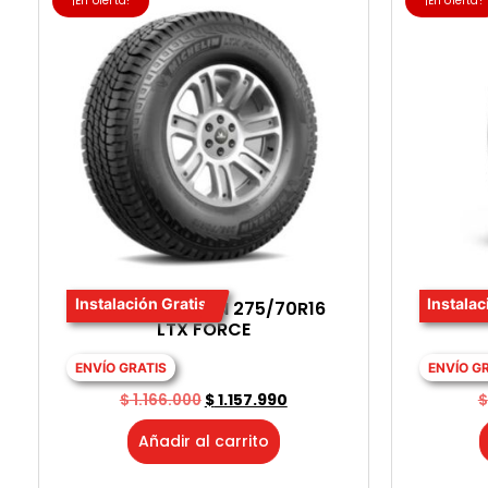
¡En oferta!
¡En oferta!
Instalación Gratis
Instalac
LLANTA MICHELIN 275/70R16
LLANT
LTX FORCE
ENVÍO GRATIS
ENVÍO G
$
1.166.000
$
1.157.990
$
Añadir al carrito