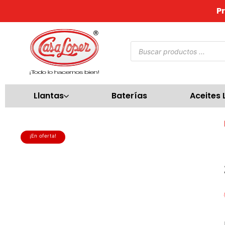
P
Llantas
Baterías
Aceites 
¡En oferta!