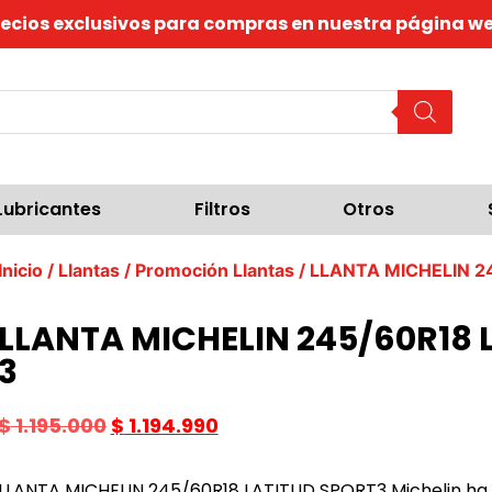
recios exclusivos para compras en nuestra página we
Lubricantes
Filtros
Otros
Inicio
/
Llantas
/
Promoción Llantas
/ LLANTA MICHELIN 2
LLANTA MICHELIN 245/60R18 
3
$
1.195.000
$
1.194.990
LLANTA MICHELIN 245/60R18 LATITUD SPORT3 Michelin ha