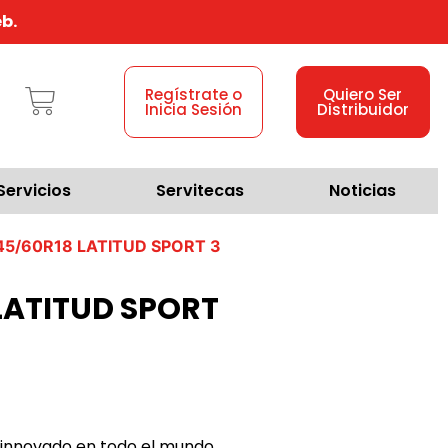
b.
Regístrate o
Quiero Ser
Inicia Sesión
Distribuidor
Servicios
Servitecas
Noticias
45/60R18 LATITUD SPORT 3
LATITUD SPORT
 innovado en todo el mundo