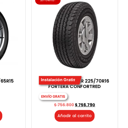
¡En oferta!
Instalación Gratis
/65R15
LLANTA GOODYEAR 225/70R16
FORTERA CONFORTRED
ENVÍO GRATIS
$
756.800
$
756.790
Añadir al carrito