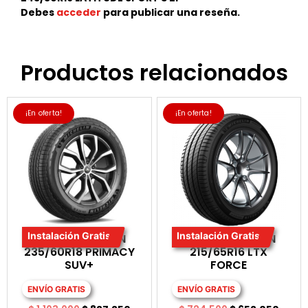
Debes
acceder
para publicar una reseña.
Productos relacionados
¡En oferta!
¡En oferta!
Instalación Gratis
Instalación Gratis
LLANTA MICHELIN
LLANTA MICHELIN
235/60R18 PRIMACY
215/65R16 LTX
SUV+
FORCE
ENVÍO GRATIS
ENVÍO GRATIS