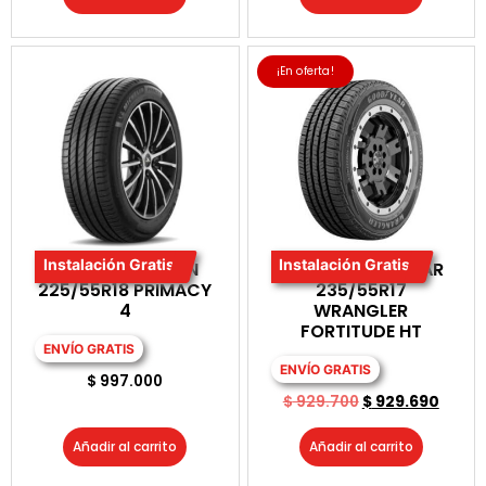
¡En oferta!
Instalación Gratis
Instalación Gratis
LLANTA MICHELIN
LLANTA GOODYEAR
225/55R18 PRIMACY
235/55R17
4
WRANGLER
FORTITUDE HT
ENVÍO GRATIS
ENVÍO GRATIS
$
997.000
$
929.700
$
929.690
Añadir al carrito
Añadir al carrito