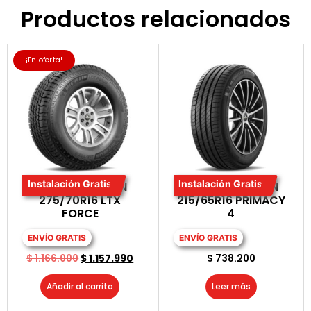
Productos relacionados
¡En oferta!
Instalación Gratis
Instalación Gratis
LLANTA MICHELIN
LLANTA MICHELIN
275/70R16 LTX
215/65R16 PRIMACY
FORCE
4
ENVÍO GRATIS
ENVÍO GRATIS
$
1.166.000
$
1.157.990
$
738.200
Añadir al carrito
Leer más