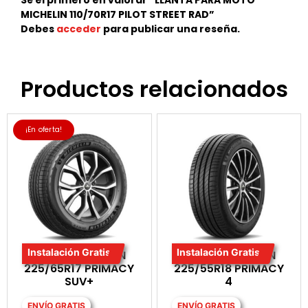
Sé el primero en valorar “LLANTA PARA MOTO
MICHELIN 110/70R17 PILOT STREET RAD”
Debes
acceder
para publicar una reseña.
Productos relacionados
¡En oferta!
Instalación Gratis
Instalación Gratis
LLANTA MICHELIN
LLANTA MICHELIN
225/65R17 PRIMACY
225/55R18 PRIMACY
SUV+
4
ENVÍO GRATIS
ENVÍO GRATIS