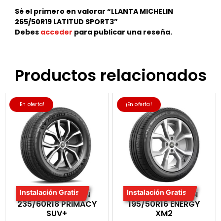
Sé el primero en valorar “LLANTA MICHELIN
265/50R19 LATITUD SPORT3”
Debes
acceder
para publicar una reseña.
Productos relacionados
¡En oferta!
¡En oferta!
Instalación Gratis
Instalación Gratis
LLANTA MICHELIN
LLANTA MICHELIN
235/60R18 PRIMACY
195/50R16 ENERGY
SUV+
XM2