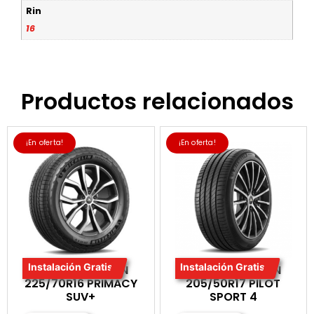
Rin
16
Productos relacionados
¡En oferta!
¡En oferta!
Instalación Gratis
Instalación Gratis
LLANTA MICHELIN
LLANTA MICHELIN
225/70R16 PRIMACY
205/50R17 PILOT
SUV+
SPORT 4