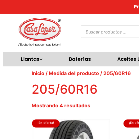
P
Llantas
Baterías
Aceites 
Inicio
/ Medida del producto / 205/60R16
205/60R16
Mostrando 4 resultados
¡En oferta!
¡En of