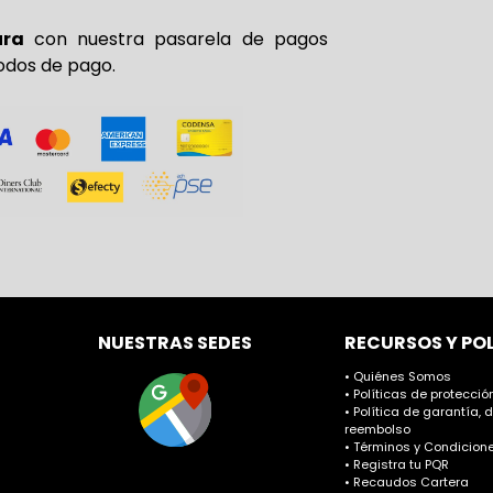
ura
con nuestra pasarela de pagos
odos de pago.
NUESTRAS SEDES
RECURSOS Y PO
• Quiénes Somos
• Políticas de protecci
• Política de garantía, 
reembolso
• Términos y Condicione
• Registra tu PQR
• Recaudos Cartera