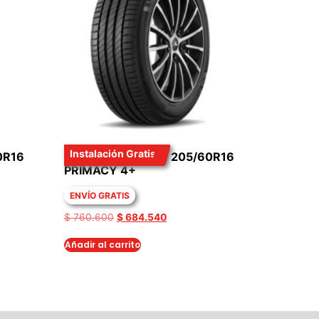
Instalación Gratis
0R16
LLANTA MICHELIN 205/60R16
PRIMACY 4+
ENVÍO GRATIS
$
760.600
$
684.540
Añadir al carrito