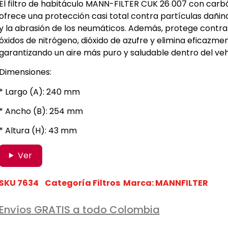
El filtro de habitáculo MANN-FILTER CUK 26 007 con carbó
ofrece una protección casi total contra partículas dañina
y la abrasión de los neumáticos. Además, protege contr
óxidos de nitrógeno, dióxido de azufre y elimina eficazm
garantizando un aire más puro y saludable dentro del veh
Dimensiones:
* Largo (A): 240 mm
* Ancho (B): 254 mm
* Altura (H): 43 mm
Ver
SKU
7634
Categoría
Filtros
Marca:
MANNFILTER
Envíos GRATIS a todo Colombia