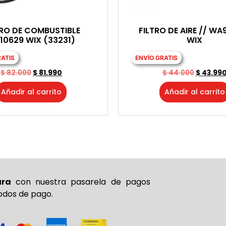
TRO DE COMBUSTIBLE
FILTRO DE AIRE // WA
10629 WIX (33231)
WIX
RATIS
ENVÍO GRATIS
$
82.000
$
81.990
$
44.000
$
43.99
Añadir al carrito
Añadir al carrito
ura
con nuestra pasarela de pagos
odos de pago.