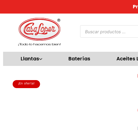
P
Llantas
Baterías
Aceites 
¡En oferta!