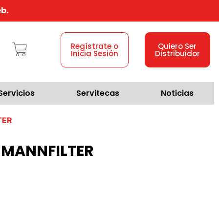
b.
Regístrate o
Quiero Ser
Inicia Sesión
Distribuidor
Servicios
Servitecas
Noticias
TER
7 MANNFILTER