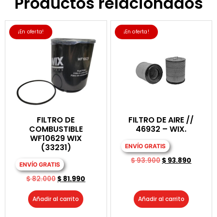
Productos relacionados
¡En oferta!
¡En oferta!
FILTRO DE
FILTRO DE AIRE //
COMBUSTIBLE
46932 – WIX.
WF10629 WIX
(33231)
ENVÍO GRATIS
$
93.900
$
93.890
ENVÍO GRATIS
$
82.000
$
81.990
Añadir al carrito
Añadir al carrito