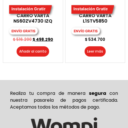
Instalación Gratis
Instalación Gratis
BATERIA PARA
BATERIA PARA
CARRO VARTA
CARRO VARTA
NS60ZV4730 IZQ
L1STV5850
ENVÍO GRATIS
ENVÍO GRATIS
$
516.200
$
498.290
$
534.700
Añadir al carrito
Leer más
Realiza tu compra de
manera
segura
con
nuestra pasarela de pagos certificada.
Aceptamos todos los métodos de pago.