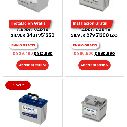
Instalación Gratis
Instalación Gratis
BATERIA PARA
BATERIA PARA
CARRO VARTA
CARRO VARTA
SILVER 34STV51250
SILVER 27V51300 IZQ
ENVÍO GRATIS
ENVÍO GRATIS
$
829.400
$
812.990
$
860.600
$
860.590
Añadir al carrito
Añadir al carrito
¡En oferta!