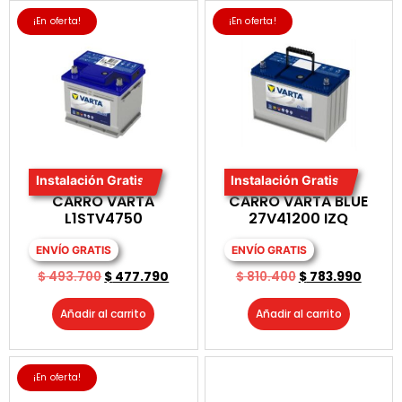
¡En oferta!
¡En oferta!
Instalación Gratis
Instalación Gratis
BATERIA PARA
BATERIA PARA
CARRO VARTA
CARRO VARTA BLUE
L1STV4750
27V41200 IZQ
ENVÍO GRATIS
ENVÍO GRATIS
$
493.700
$
477.790
$
810.400
$
783.990
Añadir al carrito
Añadir al carrito
¡En oferta!