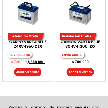
Instalación Gratis
Instalación Gratis
BATERIA PARA
BATERIA PARA
CARRO VARTA BLUE
CAMION VARTA BLUE
24RV4950 DER
30HV41300 IZQ
ENVÍO GRATIS
ENVÍO GRATIS
$
720.100
$
689.890
$
789.200
Añadir al carrito
Añadir al carrito
Realiza tu compra de
manera
segura
con