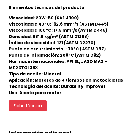
Elementos técnicos del producto:
Viscosidad: 20W-50 (SAE J300)
Viscosidad a 40°C: 162.6 mm²/s (ASTM D445)
Viscosidad a 100°C: 17.9 mm²/s (ASTM D445)
Densidad: 881.9 kg/m³ (ASTM D1298)
Índice de viscosidad: 121 (ASTM D2270)
Punto de escurrimiento: -30°C (ASTM D97)
Punto de inflamación: 208°C (ASTM D92)
Normas internacionales: API SL, JASO MA2 –
M033TOL363
Tipo de aceite: Mineral
Aplicación: Motores de 4 tiempos en motocicletas
Tecnología del aceite: Durability Improver
Uso: Aceite para motor
Ficha técnica
Información adicional