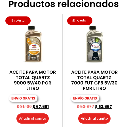
Productos relacionados
¡En oferta!
¡En oferta!
ACEITE PARA MOTOR
ACEITE PARA MOTOR
TOTAL QUARTZ
TOTAL QUARTZ
9000 5W40 POR
7000 FUT GF6 5W30
LITRO
POR LITRO
ENVÍO GRATIS
ENVÍO GRATIS
$
81.100
$
67.651
$
53.677
$
53.667
Añadir al carrito
Añadir al carrito