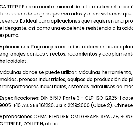
CARTER EP es un aceite mineral de alto rendimiento dis
lubricación de engranajes cerrados y otros sistemas que
severas. Es ideal para aplicaciones que requieren una p
el desgaste, así como una excelente resistencia a la oxid
espuma.
Aplicaciones: Engranajes cerrados, rodamientos, acopla
engranajes cónicos y rectos, rodamientos y acoplamient
helicoidales.
Máquinas donde se puede utilizar: Máquinas herramienta,
moldes, prensas industriales, equipos de producción de pl
transportadores industriales, sistemas hidráulicos de ma
Especificaciones: DIN 51517 Parte 3 – CLP, ISO 12925-1 
9005-F16 AS, SEB 181226, JIS K 2219:2006 (Clase 2), Chine
Aprobaciones OEMs: FLENDER, CMD GEARS, SEW, ZF, BONF
GETRIEBE, ZOLLERN, otros.