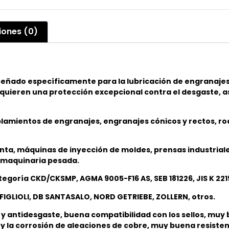
iones (0)
iseñado específicamente para la lubricación de engranaje
quieren una protección excepcional contra el desgaste, as
plamientos de engranajes, engranajes cónicos y rectos, r
ta, máquinas de inyección de moldes, prensas industriales
e maquinaria pesada.
categoría CKD/CKSMP, AGMA 9005-F16 AS, SEB 181226, JIS K 22
IGLIOLI, DB SANTASALO, NORD GETRIEBE, ZOLLERN, otros.
 antidesgaste, buena compatibilidad con los sellos, muy b
 y la corrosión de aleaciones de cobre, muy buena resiste