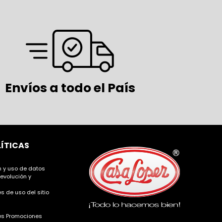
Envíos a todo el País
LÍTICAS
ón y uso de datos
devolución y
s de uso del sitio
es Promociones