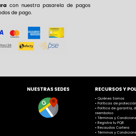
ura
con nuestra pasarela de pagos
odos de pago.
NUESTRAS SEDES
RECURSOS Y PO
• Quiénes Somos
• Políticas de protecci
• Política de garantía, 
reembolso
• Términos y Condicione
• Registra tu PQR
• Recaudos Cartera
• Términos y Condicion