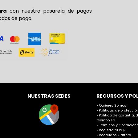
ura
con nuestra pasarela de pagos
odos de pago.
NUESTRAS SEDES
RECURSOS Y PO
• Quiénes Somos
• Políticas de protecci
• Política de garantía, 
reembolso
• Términos y Condicione
• Registra tu PQR
• Recaudos Cartera