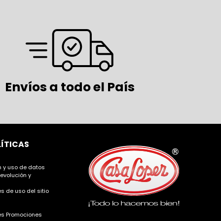
Envíos a todo el País
LÍTICAS
ón y uso de datos
devolución y
s de uso del sitio
es Promociones