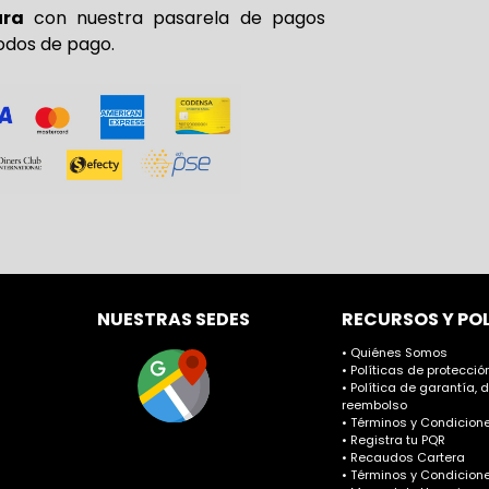
ura
con nuestra pasarela de pagos
odos de pago.
NUESTRAS SEDES
RECURSOS Y PO
• Quiénes Somos
• Políticas de protecci
• Política de garantía, 
reembolso
• Términos y Condicione
• Registra tu PQR
• Recaudos Cartera
• Términos y Condicion