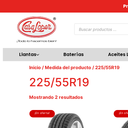
P
Llantas
Baterías
Aceites 
Inicio
/ Medida del producto / 225/55R19
225/55R19
Mostrando 2 resultados
¡En oferta!
¡En of