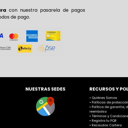
ura
con nuestra pasarela de pagos
odos de pago.
NUESTRAS SEDES
RECURSOS Y PO
• Quiénes Somos
• Políticas de protecci
• Política de garantía, 
reembolso
• Términos y Condicione
• Registra tu PQR
• Recaudos Cartera