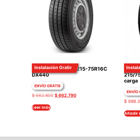
Instalación Gratis
Instal
LLANTA DAVANTI 215-75R16C
Llanta
DX440
215/7
carga
ENVÍO GRATIS
ENVÍO 
$
662.800
$
662.790
$
988.
Leer más
Añadir a