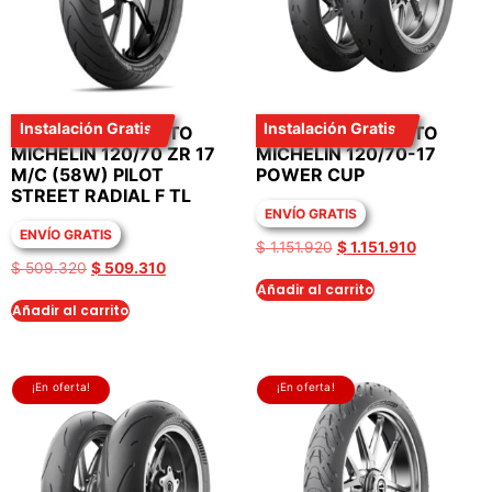
Instalación Gratis
Instalación Gratis
LLANTA PARA MOTO
LLANTA PARA MOTO
MICHELIN 120/70 ZR 17
MICHELIN 120/70-17
M/C (58W) PILOT
POWER CUP
STREET RADIAL F TL
ENVÍO GRATIS
ENVÍO GRATIS
$
1.151.920
$
1.151.910
$
509.320
$
509.310
Añadir al carrito
Añadir al carrito
¡En oferta!
¡En oferta!