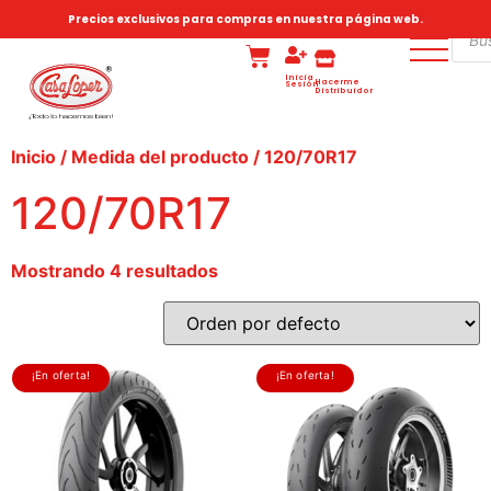
Precios exclusivos para compras en nuestra página web.
Inicia
Hacerme
Sesión
Distribuidor
Inicio
/ Medida del producto / 120/70R17
120/70R17
Mostrando 4 resultados
¡En oferta!
¡En oferta!