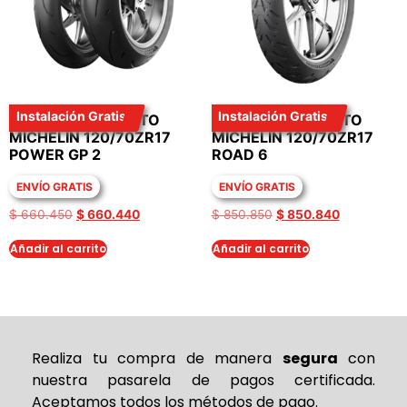
Instalación Gratis
Instalación Gratis
LLANTA PARA MOTO
LLANTA PARA MOTO
MICHELIN 120/70ZR17
MICHELIN 120/70ZR17
POWER GP 2
ROAD 6
ENVÍO GRATIS
ENVÍO GRATIS
$
660.450
$
660.440
$
850.850
$
850.840
Añadir al carrito
Añadir al carrito
Realiza tu compra de
manera
segura
con
nuestra pasarela de pagos certificada.
Aceptamos todos los métodos de pago.