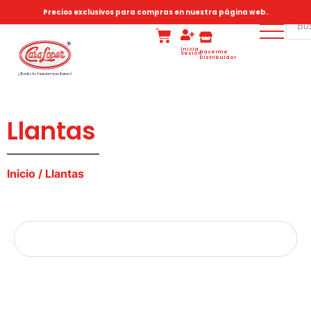
Precios exclusivos para compras en nuestra página web.
Inicia
Hacerme
Sesión
Distribuidor
Llantas
Inicio
/ Llantas