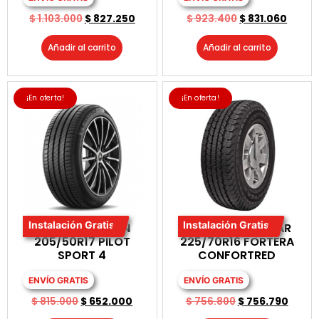
$
1.103.000
$
827.250
$
923.400
$
831.060
Añadir al carrito
Añadir al carrito
¡En oferta!
¡En oferta!
Instalación Gratis
Instalación Gratis
LLANTA MICHELIN
LLANTA GOODYEAR
205/50R17 PILOT
225/70R16 FORTERA
SPORT 4
CONFORTRED
ENVÍO GRATIS
ENVÍO GRATIS
$
815.000
$
652.000
$
756.800
$
756.790