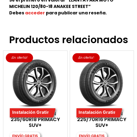
Sé el primero en valorar “LLANTA PARA MOTO
MICHELIN 120/80-18 ANAKEE STREET”
Debes
acceder
para publicar una reseña.
Productos relacionados
¡En oferta!
¡En oferta!
Instalación Gratis
Instalación Gratis
LLANTA MICHELIN
LLANTA MICHELIN
235/60R18 PRIMACY
225/70R16 PRIMACY
SUV+
SUV+
ENVÍO GRATIS
ENVÍO GRATIS