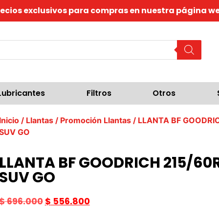
recios exclusivos para compras en nuestra página we
Lubricantes
Filtros
Otros
Inicio
/
Llantas
/
Promoción Llantas
/ LLANTA BF GOODRI
SUV GO
LLANTA BF GOODRICH 215/60
SUV GO
$
696.000
$
556.800