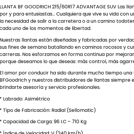
LLANTA BF GOODRICH 215/60R17 ADVANTAGE SUV Las llan
por y para entusiastas… Cualquiera que vive su vida con u
la necesidad de salir a la carretera o a un camino todot
cada uno de los momentos de libertad.
Nuestras llantas están diseñadas y fabricadas por verda
sus fines de semana batallando en caminos rocosos y cu
carreras. Nos esforzamos en forma continua por mejorar 
porque deseamos lo que deseas: más control, más agarre
El amor por conducir ha sido durante mucho tiempo una f
BFGoodrich y nuestros distribuidores de llantas siempre 
brindarte asesoría y servicio profesionales.
* Labrado: Asimétrico
* Tipo de Fabricación: Radial (Sellomatic)
* Capacidad de Carga: 96 I.C – 710 Kg
* Índice de Velocidad: V (240 km/h)