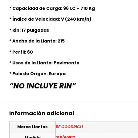
* Capacidad de Carga: 96 I.C – 710 Kg
* Índice de Velocidad: V (240 km/h)
* Rin: 17 pulgadas
* Ancho de la Llanta: 215
* Perfil: 60
* Usos de la Llanta: Pavimento
* País de Origen: Europa
“NO INCLUYE RIN”
Información adicional
Marca Llantas
BF GOODRICH
Medida
215/60R17