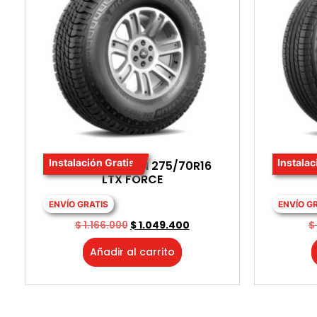
Instalación Gratis
Instalac
LLANTA MICHELIN 275/70R16
LLANT
LTX FORCE
ENVÍO GRATIS
ENVÍO G
$
1.166.000
$
1.049.400
$
Añadir al carrito