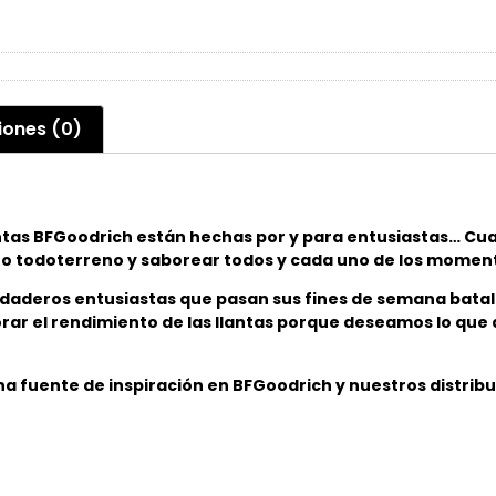
iones (0)
as BFGoodrich están hechas por y para entusiastas… Cualq
mino todoterreno y saborear todos y cada uno de los moment
rdaderos entusiastas que pasan sus fines de semana bata
ar el rendimiento de las llantas porque deseamos lo que 
a fuente de inspiración en BFGoodrich y nuestros distribu