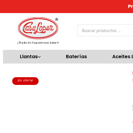
P
Llantas
Baterías
Aceites 
¡En oferta!