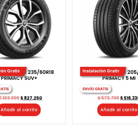
ión Gratis
Instalación Gratis
A MICHELIN 235/60R18
LLANTA MICHELIN 205
PRIMACY SUV+
PRIMACY 5 MI
RATIS
ENVÍO GRATIS
1.103.000
$
827.250
$
573.700
$
516.33
Añadir al carrito
Añadir al carrito