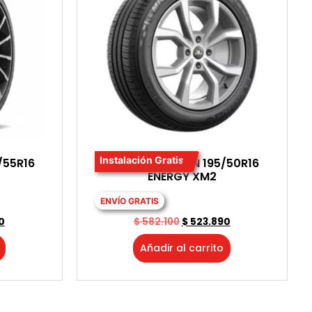
Instalación Gratis
/55R16
LLANTA MICHELIN 195/50R16
ENERGY XM2
ENVÍO GRATIS
0
$
582.100
$
523.890
Añadir al carrito