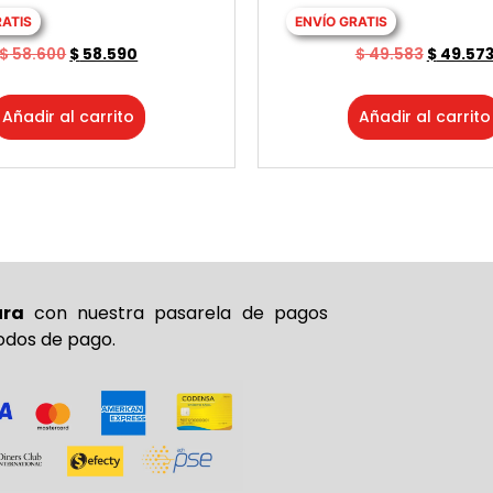
RATIS
ENVÍO GRATIS
$
58.600
$
58.590
$
49.583
$
49.57
Añadir al carrito
Añadir al carrito
ura
con nuestra pasarela de pagos
odos de pago.