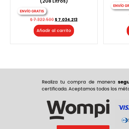
(208 Litros)
ENVÍO G
ENVÍO GRATIS
$
7.322.500
$
7.034.213
Añadir al carrito
Realiza tu compra de
manera
seg
certificada. Aceptamos todos los mét