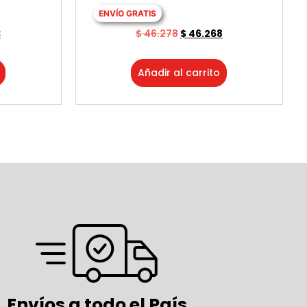
ENVÍO GRATIS
3
$
46.278
$
46.268
Añadir al carrito
Envíos a todo el País