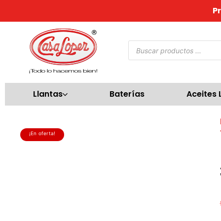
P
Llantas
Baterías
Aceites 
¡En oferta!