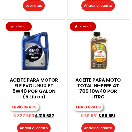
Leer más
Añadir al carrito
¡En oferta!
¡En oferta!
ACEITE PARA MOTOR
ACEITE PARA MOTO
ELF EVOL. 900 FT
TOTAL HI-PERF 4T
5W40 POR GALON
700 10W40 POR
(5 Litros)
LITRO
ENVÍO GRATIS
ENVÍO GRATIS
$
327.500
$
319.687
$
59.961
$
59.951
Añadir al carrito
Añadir al carrito