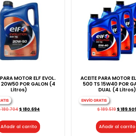
 PARA MOTOR ELF EVOL.
ACEITE PARA MOTOR EL
S 20W50 POR GALON (4
500 TS 15W40 POR G
Litros)
DUAL (4 Litros)
RATIS
ENVÍO GRATIS
$
180.704
$
180.694
$
189.519
$
189.50
Añadir al carrito
Añadir al carrito