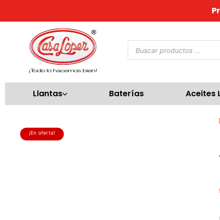
P
Llantas
Baterías
Aceites 
¡En oferta!