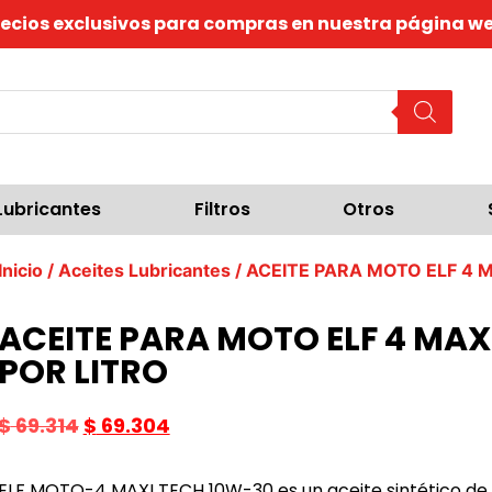
recios exclusivos para compras en nuestra página we
Lubricantes
Filtros
Otros
Inicio
/
Aceites Lubricantes
/ ACEITE PARA MOTO ELF 4 
ACEITE PARA MOTO ELF 4 MAX
POR LITRO
$
69.314
$
69.304
ELF MOTO-4 MAXI TECH 10W-30 es un aceite sintético de 