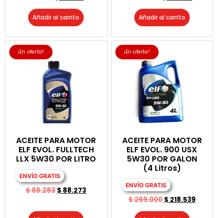
Añadir al carrito
Añadir al carrito
¡En oferta!
¡En oferta!
ACEITE PARA MOTOR
ACEITE PARA MOTOR
ELF EVOL. FULLTECH
ELF EVOL. 900 USX
LLX 5W30 POR LITRO
5W30 POR GALON
(4 Litros)
ENVÍO GRATIS
ENVÍO GRATIS
$
88.283
$
88.273
$
269.000
$
218.539