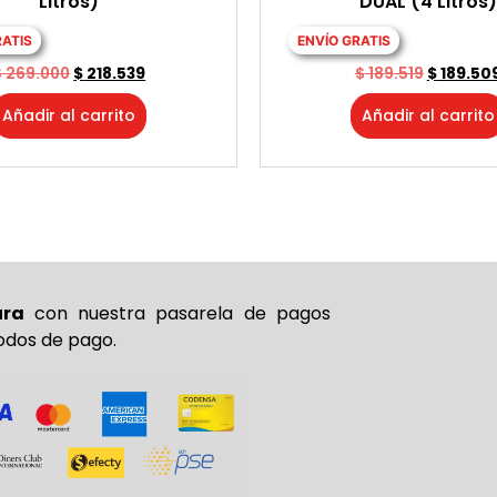
Litros)
DUAL (4 Litros)
RATIS
ENVÍO GRATIS
$
269.000
$
218.539
$
189.519
$
189.50
Añadir al carrito
Añadir al carrito
ura
con nuestra pasarela de pagos
odos de pago.