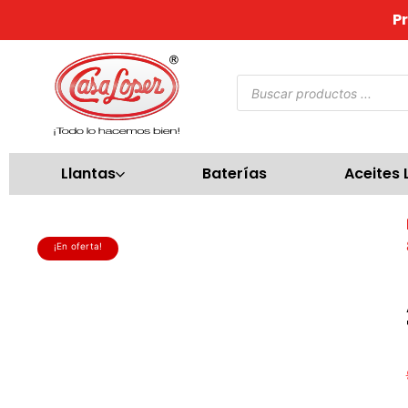
P
Llantas
Baterías
Aceites 
¡En oferta!