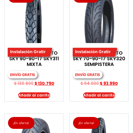
Instalación Gratis
Instalación Gratis
LLANTA PARA MOTO
LLANTA PARA MOTO
SKY 90-90-17 SKY311
SKY 70-90-17 SKY320
MIXTA
SEMIPISTERA
ENVÍO GRATIS
ENVÍO GRATIS
$
130.800
$
130.790
$
94.000
$
93.990
Añadir al carrito
Añadir al carrito
¡En oferta!
¡En oferta!