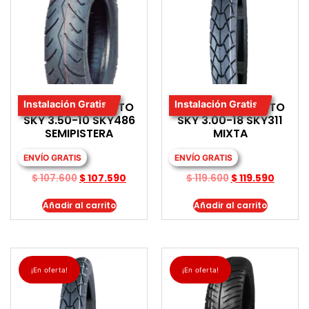
Instalación Gratis
Instalación Gratis
LLANTA PARA MOTO
LLANTA PARA MOTO
SKY 3.50-10 SKY486
SKY 3.00-18 SKY311
SEMIPISTERA
MIXTA
ENVÍO GRATIS
ENVÍO GRATIS
$
107.600
$
107.590
$
119.600
$
119.590
Añadir al carrito
Añadir al carrito
¡En oferta!
¡En oferta!