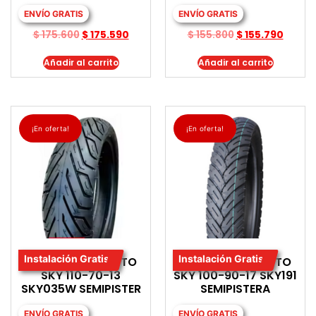
ENVÍO GRATIS
ENVÍO GRATIS
$
175.600
$
175.590
$
155.800
$
155.790
Añadir al carrito
Añadir al carrito
¡En oferta!
¡En oferta!
Instalación Gratis
Instalación Gratis
LLANTA PARA MOTO
LLANTA PARA MOTO
SKY 110-70-13
SKY 100-90-17 SKY191
SKY035W SEMIPISTER
SEMIPISTERA
ENVÍO GRATIS
ENVÍO GRATIS