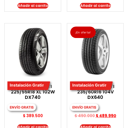
Añadir al carrito
Añadir al carrito
¡En oferta!
Instalación Gratis
Instalación Gratis
LLANTA DAVANTI
LLANTA DAVANTI
225/55R18 XL 102W
235/60R16 104V
DX740
DX640
ENVÍO GRATIS
ENVÍO GRATIS
$
389.500
$
490.000
$
489.990
Añadir al carrito
Añadir al carrito