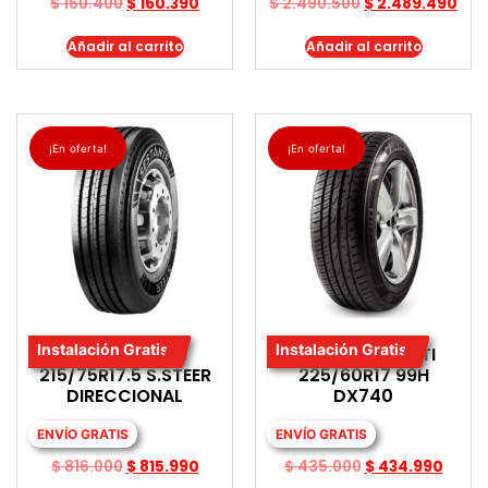
$
160.400
$
160.390
$
2.490.500
$
2.489.490
Añadir al carrito
Añadir al carrito
¡En oferta!
¡En oferta!
Instalación Gratis
Instalación Gratis
LLANTA PIRELLI
LLANTA DAVANTI
215/75R17.5 S.STEER
225/60R17 99H
DIRECCIONAL
DX740
ENVÍO GRATIS
ENVÍO GRATIS
$
816.000
$
815.990
$
435.000
$
434.990