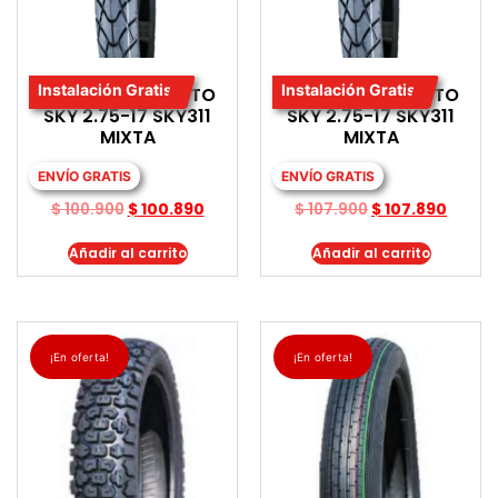
Instalación Gratis
Instalación Gratis
LLANTA PARA MOTO
LLANTA PARA MOTO
SKY 2.75-17 SKY311
SKY 2.75-17 SKY311
MIXTA
MIXTA
ENVÍO GRATIS
ENVÍO GRATIS
$
100.900
$
100.890
$
107.900
$
107.890
Añadir al carrito
Añadir al carrito
¡En oferta!
¡En oferta!