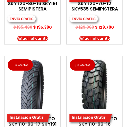
SKY 120-80-16 SKY191
SKY 120-70-12
SEMIPISTERA
SKY535 SEMIPISTERA
ENVÍO GRATIS
ENVÍO GRATIS
$
195.400
$
195.390
$
129.800
$
129.790
Añadir al carrito
Añadir al carrito
¡En oferta!
¡En oferta!
Instalación Gratis
Instalación Gratis
LLANTA PARA MOTO
LLANTA PARA MOTO
SKY 110-90-17 SKY191
SKY 110-90-16