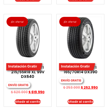
¡En oferta!
¡En oferta!
Instalación Gratis
Instalación Gratis
LLANTA DAVANTI
LLANTA DAVANTI
215/55R18 XL 99V
165/70R14 DX390
DX640
ENVÍO GRATIS
ENVÍO GRATIS
$
253.000
$
252.990
$
620.000
$
619.990
Añadir al carrito
Añadir al carrito