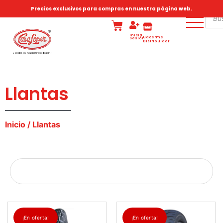
Precios exclusivos para compras en nuestra página web.
Inicia
Hacerme
Sesión
Distribuidor
Llantas
Inicio
/ Llantas
¡En oferta!
¡En oferta!