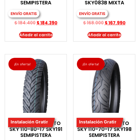
SEMIPISTERA
SKY083B MIXTA
ENVÍO GRATIS
ENVÍO GRATIS
$
184.400
$
184.390
$
168.000
$
167.990
Añadir al carrito
Añadir al carrito
¡En oferta!
¡En oferta!
Instalación Gratis
Instalación Gratis
LLANTA PARA MOTO
LLANTA PARA MOTO
SKY 110-80-17 SKY191
SKY 110-70-17 SKY198
SEMIPISTERA
SEMIPISTERA