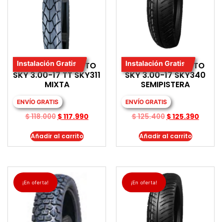
Instalación Gratis
Instalación Gratis
LLANTA PARA MOTO
LLANTA PARA MOTO
SKY 3.00-17 TT SKY311
SKY 3.00-17 SKY340
MIXTA
SEMIPISTERA
ENVÍO GRATIS
ENVÍO GRATIS
$
118.000
$
117.990
$
125.400
$
125.390
Añadir al carrito
Añadir al carrito
¡En oferta!
¡En oferta!