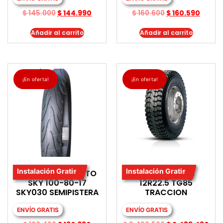
$
145.000
$
144.990
$
160.600
$
160.590
Añadir al carrito
Añadir al carrito
¡En oferta!
¡En oferta!
Instalación Gratis
Instalación Gratis
LLANTA PARA MOTO
LLANTA PIRELLI
SKY 100-80-17
12R22.5 TG85
SKY030 SEMIPISTERA
TRACCION
ENVÍO GRATIS
ENVÍO GRATIS