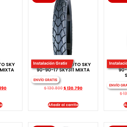
Instalación Gratis
Instalaci
TO SKY
LLANTA PARA MOTO SKY
LLANT
 MIXTA
90-90-17 SKY311 MIXTA
90-
ENVÍO GRATIS
ENVÍO GR
390
$
130.800
$
130.790
$
13
to
Añadir al carrito
A