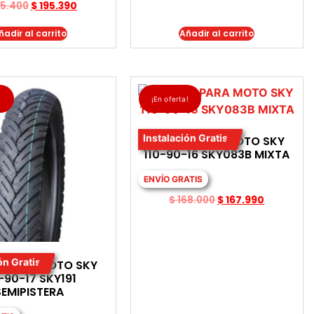
5.400
$
195.390
ñadir al carrito
Añadir al carrito
!
¡En oferta!
Instalación Gratis
LLANTA PARA MOTO SKY
110-90-16 SKY083B MIXTA
ENVÍO GRATIS
$
168.000
$
167.990
ón Gratis
A PARA MOTO SKY
-90-17 SKY191
SEMIPISTERA