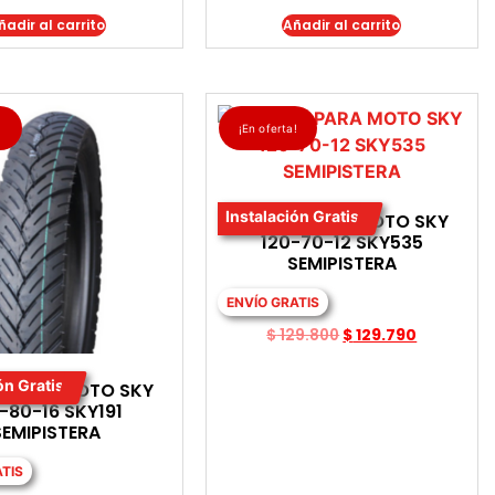
ñadir al carrito
Añadir al carrito
!
¡En oferta!
Instalación Gratis
LLANTA PARA MOTO SKY
120-70-12 SKY535
SEMIPISTERA
ENVÍO GRATIS
$
129.800
$
129.790
ón Gratis
A PARA MOTO SKY
-80-16 SKY191
SEMIPISTERA
ATIS