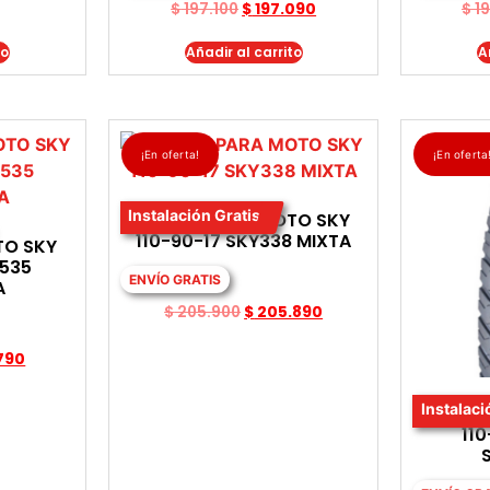
$
197.100
$
197.090
$
19
to
Añadir al carrito
A
¡En oferta!
¡En oferta
Instalación Gratis
LLANTA PARA MOTO SKY
110-90-17 SKY338 MIXTA
TO SKY
Y535
ENVÍO GRATIS
A
$
205.900
$
205.890
790
Instalaci
LLANT
110