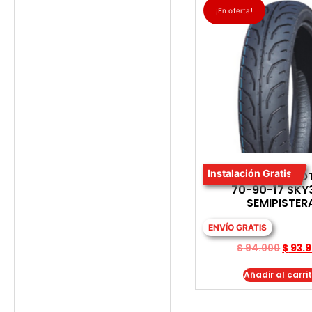
¡En oferta!
Instalación Gratis
LLANTA PARA MO
70-90-17 SKY
SEMIPISTER
ENVÍO GRATIS
$
94.000
$
93.
Añadir al carri