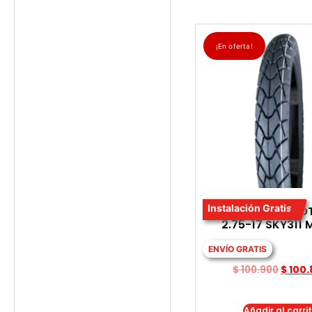
¡En oferta!
Instalación Gratis
LLANTA PARA MO
2.75-17 SKY311 
ENVÍO GRATIS
$
100.900
$
100.
Añadir al carri