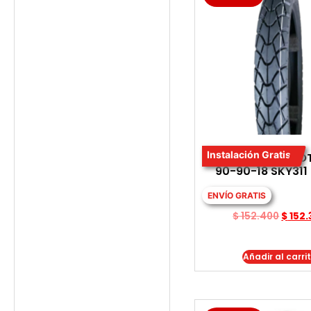
Instalación Gratis
LLANTA PARA MO
90-90-18 SKY311
ENVÍO GRATIS
$
152.400
$
152.
Añadir al carri