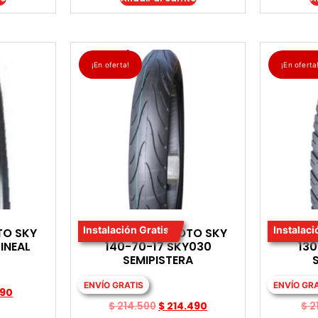
¡En oferta!
¡En oferta
Instalación Gratis
Instalaci
TO SKY
LLANTA PARA MOTO SKY
LLANT
LINEAL
140-70-17 SKY030
130
SEMIPISTERA
ENVÍO GRATIS
ENVÍO GR
290
$
214.500
$
214.490
$
2