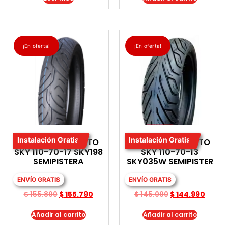
¡En oferta!
¡En oferta!
Instalación Gratis
Instalación Gratis
LLANTA PARA MOTO
LLANTA PARA MOTO
SKY 110-70-17 SKY198
SKY 110-70-13
SEMIPISTERA
SKY035W SEMIPISTER
ENVÍO GRATIS
ENVÍO GRATIS
$
155.800
$
155.790
$
145.000
$
144.990
Añadir al carrito
Añadir al carrito