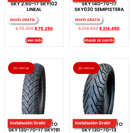
SKY 2.50-17 SKY102
SKY 140-70-17
LINEAL
SKY030 SEMIPISTERA
ENVÍO GRATIS
ENVÍO GRATIS
$
75.300
$
75.290
$
214.500
$
214.490
Leer más
Añadir al carrito
¡En oferta!
¡En oferta!
Instalación Gratis
Instalación Gratis
LLANTA PARA MOTO
LLANTA PARA MOTO
SKY 130-70-17 SKY191
SKY 130-70-13