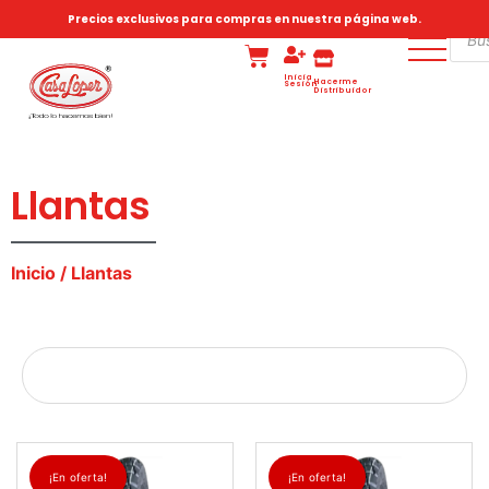
Precios exclusivos para compras en nuestra página web.
Inicia
Hacerme
Sesión
Distribuidor
Llantas
Inicio
/ Llantas
¡En oferta!
¡En oferta!