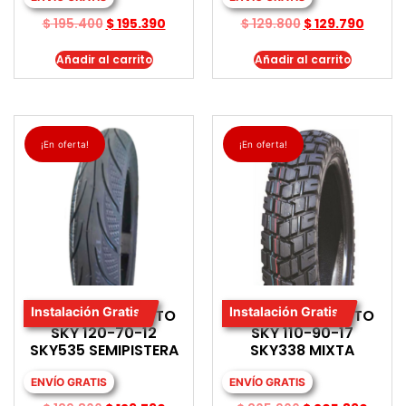
$
195.400
$
195.390
$
129.800
$
129.790
Añadir al carrito
Añadir al carrito
¡En oferta!
¡En oferta!
Instalación Gratis
Instalación Gratis
LLANTA PARA MOTO
LLANTA PARA MOTO
SKY 120-70-12
SKY 110-90-17
SKY535 SEMIPISTERA
SKY338 MIXTA
ENVÍO GRATIS
ENVÍO GRATIS