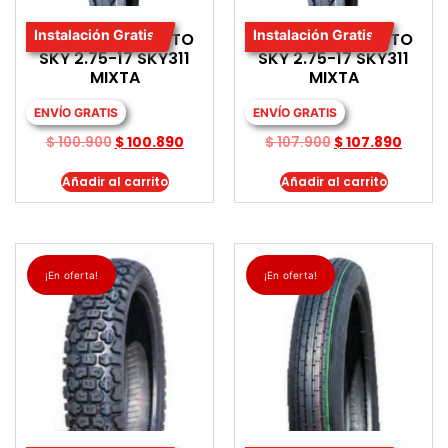
Instalación Gratis
Instalación Gratis
LLANTA PARA MOTO
LLANTA PARA MOTO
SKY 2.75-17 SKY311
SKY 2.75-17 SKY311
MIXTA
MIXTA
ENVÍO GRATIS
ENVÍO GRATIS
$
100.900
$
100.890
$
107.900
$
107.890
Añadir al carrito
Añadir al carrito
¡En oferta!
¡En oferta!