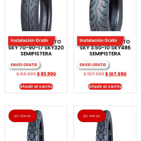
Instalación Gratis
Instalación Gratis
LLANTA PARA MOTO
LLANTA PARA MOTO
SKY 70-90-17 SKY320
SKY 3.50-10 SKY486
SEMIPISTERA
SEMIPISTERA
ENVÍO GRATIS
ENVÍO GRATIS
$
94.000
$
93.990
$
107.600
$
107.590
Añadir al carrito
Añadir al carrito
¡En oferta!
¡En oferta!