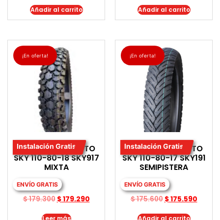
Añadir al carrito
Añadir al carrito
¡En oferta!
¡En oferta!
Instalación Gratis
Instalación Gratis
LLANTA PARA MOTO
LLANTA PARA MOTO
SKY 110-80-18 SKY917
SKY 110-80-17 SKY191
MIXTA
SEMIPISTERA
ENVÍO GRATIS
ENVÍO GRATIS
$
179.300
$
179.290
$
175.600
$
175.590
Leer más
Añadir al carrito