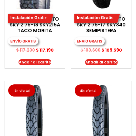
Instalación Gratis
Instalación Gratis
LLANTA PARA MOTO
LLANTA PARA MOTO
SKY 2.75-18 SKY215A
SKY 2.75-17 SKY340
TACO MORITA
SEMIPISTERA
ENVÍO GRATIS
ENVÍO GRATIS
$
117.200
$
117.190
$
109.600
$
109.590
Añadir al carrito
Añadir al carrito
¡En oferta!
¡En oferta!