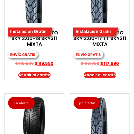
Instalación Gratis
Instalación Gratis
LLANTA PARA MOTO
LLANTA PARA MOTO
SKY 3.00-18 SKY311
SKY 3.00-17 TT SKY311
MIXTA
MIXTA
ENVÍO GRATIS
ENVÍO GRATIS
$
119.600
$
119.590
$
118.000
$
117.990
Añadir al carrito
Añadir al carrito
¡En oferta!
¡En oferta!