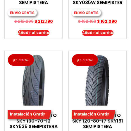
SEMIPISTERA
SKY035W SEMIPISTER
ENVÍO GRATIS
ENVÍO GRATIS
$
212.200
$
212.190
$
162.100
$
162.090
Añadir al carrito
Añadir al carrito
¡En oferta!
¡En oferta!
Instalación Gratis
Instalación Gratis
LLANTA PARA MOTO
LLANTA PARA MOTO
SKY 130-70-12
SKY 120-80-17 SKY191
SKY535 SEMIPISTERA
SEMIPISTERA