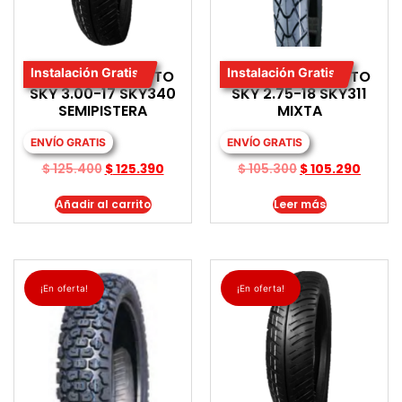
Instalación Gratis
Instalación Gratis
LLANTA PARA MOTO
LLANTA PARA MOTO
SKY 3.00-17 SKY340
SKY 2.75-18 SKY311
SEMIPISTERA
MIXTA
ENVÍO GRATIS
ENVÍO GRATIS
$
125.400
$
125.390
$
105.300
$
105.290
Añadir al carrito
Leer más
¡En oferta!
¡En oferta!