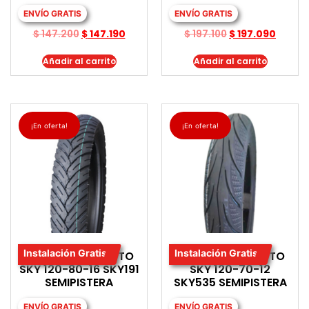
ENVÍO GRATIS
ENVÍO GRATIS
$
147.200
$
147.190
$
197.100
$
197.090
Añadir al carrito
Añadir al carrito
¡En oferta!
¡En oferta!
Instalación Gratis
Instalación Gratis
LLANTA PARA MOTO
LLANTA PARA MOTO
SKY 120-80-16 SKY191
SKY 120-70-12
SEMIPISTERA
SKY535 SEMIPISTERA
ENVÍO GRATIS
ENVÍO GRATIS