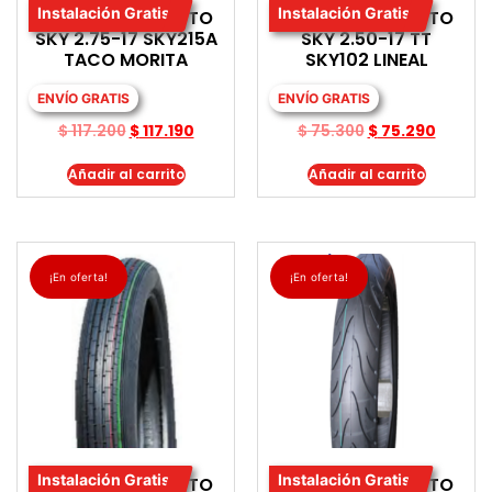
Instalación Gratis
Instalación Gratis
LLANTA PARA MOTO
LLANTA PARA MOTO
SKY 2.75-17 SKY215A
SKY 2.50-17 TT
TACO MORITA
SKY102 LINEAL
ENVÍO GRATIS
ENVÍO GRATIS
$
117.200
$
117.190
$
75.300
$
75.290
Añadir al carrito
Añadir al carrito
¡En oferta!
¡En oferta!
Instalación Gratis
Instalación Gratis
LLANTA PARA MOTO
LLANTA PARA MOTO