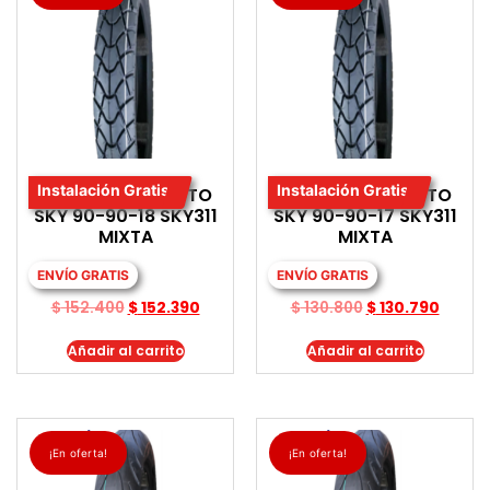
Instalación Gratis
Instalación Gratis
LLANTA PARA MOTO
LLANTA PARA MOTO
SKY 90-90-18 SKY311
SKY 90-90-17 SKY311
MIXTA
MIXTA
ENVÍO GRATIS
ENVÍO GRATIS
$
152.400
$
152.390
$
130.800
$
130.790
Añadir al carrito
Añadir al carrito
¡En oferta!
¡En oferta!