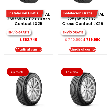
Instalación Gratis
Instalación Gratis
LLANTA CONTINENTAL
LLANTA CONTINENTAL
265/65R17 112T Cross
225/65R17 102T
Contact LX25
Cross Contact LX25
ENVÍO GRATIS
ENVÍO GRATIS
$
862.740
$
740.000
$
739.990
Añadir al carrito
Añadir al carrito
¡En oferta!
¡En oferta!