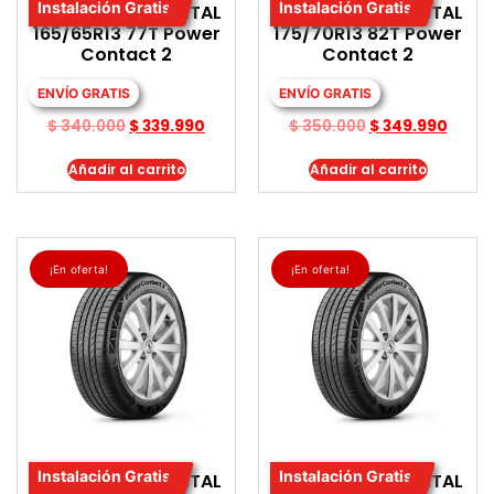
Instalación Gratis
Instalación Gratis
LLANTA CONTINENTAL
LLANTA CONTINENTAL
165/65R13 77T Power
175/70R13 82T Power
Contact 2
Contact 2
ENVÍO GRATIS
ENVÍO GRATIS
$
340.000
$
339.990
$
350.000
$
349.990
Añadir al carrito
Añadir al carrito
¡En oferta!
¡En oferta!
Instalación Gratis
Instalación Gratis
LLANTA CONTINENTAL
LLANTA CONTINENTAL