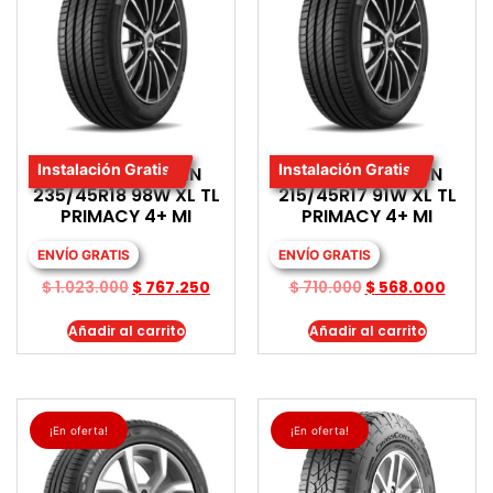
Instalación Gratis
Instalación Gratis
LLANTA MICHELIN
LLANTA MICHELIN
235/45R18 98W XL TL
215/45R17 91W XL TL
PRIMACY 4+ MI
PRIMACY 4+ MI
ENVÍO GRATIS
ENVÍO GRATIS
$
1.023.000
$
767.250
$
710.000
$
568.000
Añadir al carrito
Añadir al carrito
¡En oferta!
¡En oferta!