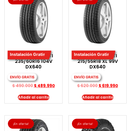
Instalación Gratis
Instalación Gratis
LLANTA DAVANTI
LLANTA DAVANTI
235/60R16 104V
215/55R18 XL 99V
DX640
DX640
ENVÍO GRATIS
ENVÍO GRATIS
$
490.000
$
489.990
$
620.000
$
619.990
Añadir al carrito
Añadir al carrito
¡En oferta!
¡En oferta!