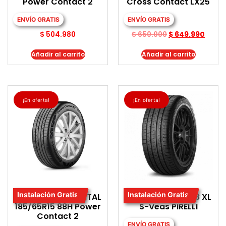
Power Contact 2
Cross Contact LX25
ENVÍO GRATIS
ENVÍO GRATIS
$
504.980
$
650.000
$
649.990
Añadir al carrito
Añadir al carrito
¡En oferta!
¡En oferta!
Instalación Gratis
Instalación Gratis
LLANTA CONTINENTAL
LLANTA 235/60R18 XL
185/65R15 88H Power
S-Veas PIRELLI
Contact 2
ENVÍO GRATIS