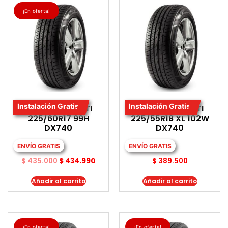
¡En oferta!
Instalación Gratis
Instalación Gratis
LLANTA DAVANTI
LLANTA DAVANTI
225/60R17 99H
225/55R18 XL 102W
DX740
DX740
ENVÍO GRATIS
ENVÍO GRATIS
$
435.000
$
434.990
$
389.500
Añadir al carrito
Añadir al carrito
¡En oferta!
¡En oferta!