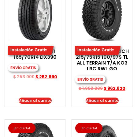
Instalación Gratis
Instalación Gratis
LLANTA DAVANTI
LLANTA BF GOODRICH
165/70R14 DX390
215/75R15 100/97S TL
ALL TERRAIN T/A KO3
LRC RWL GO
ENVÍO GRATIS
$
253.000
$
252.990
ENVÍO GRATIS
$
1.069.800
$
962.820
Añadir al carrito
Añadir al carrito
¡En oferta!
¡En oferta!