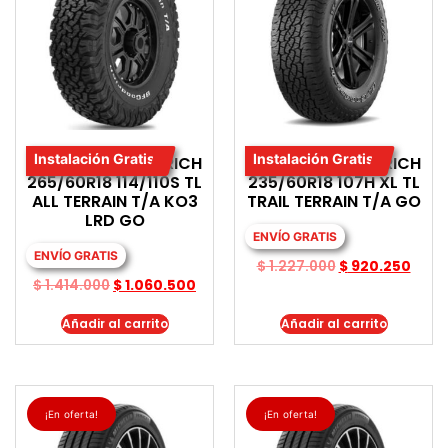
Instalación Gratis
Instalación Gratis
LLANTA BF GOODRICH
LLANTA BF GOODRICH
265/60R18 114/110S TL
235/60R18 107H XL TL
ALL TERRAIN T/A KO3
TRAIL TERRAIN T/A GO
LRD GO
ENVÍO GRATIS
ENVÍO GRATIS
$
1.227.000
$
920.250
$
1.414.000
$
1.060.500
Añadir al carrito
Añadir al carrito
¡En oferta!
¡En oferta!