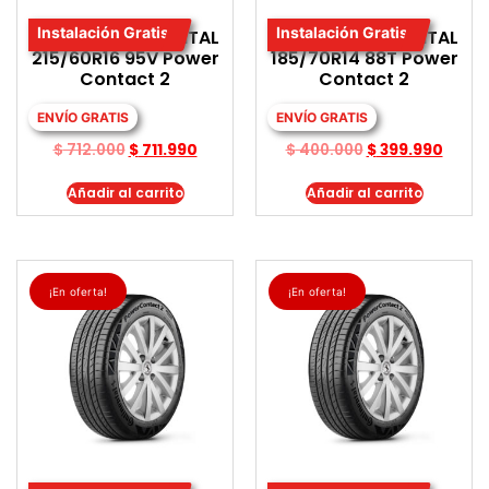
Instalación Gratis
Instalación Gratis
LLANTA CONTINENTAL
LLANTA CONTINENTAL
215/60R16 95V Power
185/70R14 88T Power
Contact 2
Contact 2
ENVÍO GRATIS
ENVÍO GRATIS
$
712.000
$
711.990
$
400.000
$
399.990
Añadir al carrito
Añadir al carrito
¡En oferta!
¡En oferta!