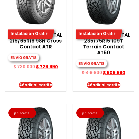
Instalación Gratis
Instalación Gratis
LLANTA CONTINENTAL
LLANTA CONTINENTAL
215/65R16 98H Cross
235/75R15 109T
Contact ATR
Terrain Contact
AT50
ENVÍO GRATIS
ENVÍO GRATIS
$
730.000
$
729.990
$
819.800
$
809.990
Añadir al carrito
Añadir al carrito
¡En oferta!
¡En oferta!