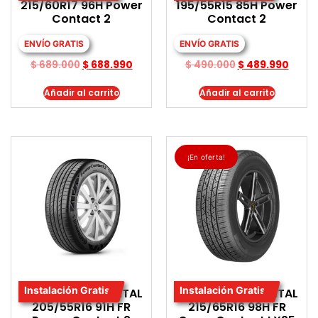
215/60R17 96H Power
195/55R15 85H Power
Contact 2
Contact 2
ENVÍO GRATIS
ENVÍO GRATIS
$
689.000
$
688.990
$
490.000
$
489.990
Añadir al carrito
Añadir al carrito
¡En oferta!
Instalación Gratis
Instalación Gratis
LLANTA CONTINENTAL
LLANTA CONTINENTAL
205/55R16 91H FR
215/65R16 98H FR