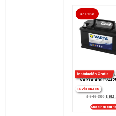
¡En oferta!
Instalación Gratis
BATERIA PARA 
VARTA 49STV412
ENVÍO GRATIS
$
946.300
$
912
Añadir al carri