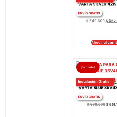
VARTA SILVER 42I
ENVÍO GRATIS
$
649.600
$
622
Añadir al carri
¡En oferta!
Instalación Gratis
BATERIA PARA 
VARTA BLUE 35V4
ENVÍO GRATIS
$
686.000
$
651