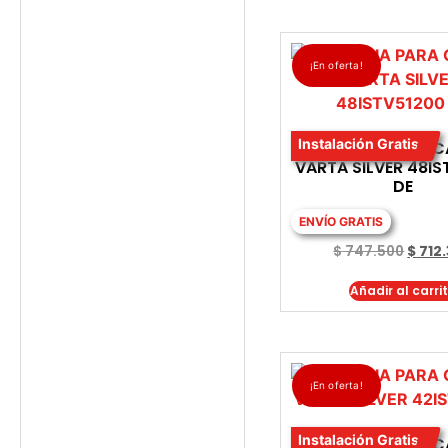
¡En oferta!
Instalación Gratis
BATERIA PARA 
VARTA SILVER 48I
DE
ENVÍO GRATIS
$
747.500
$
712
Añadir al carri
¡En oferta!
Instalación Gratis
BATERIA PARA 