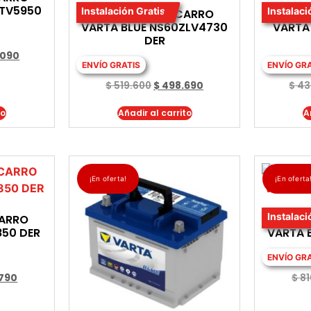
STV5950
Instalación Gratis
Instalaci
BATERIA PARA CARRO
BATE
VARTA BLUE NS60ZLV4730
VARTA
DER
.090
ENVÍO GRATIS
ENVÍO GR
$
519.600
$
498.690
$
43
to
Añadir al carrito
A
¡En oferta!
¡En oferta
Instalaci
CARRO
BATE
850 DER
VARTA 
ENVÍO GR
.790
$
81