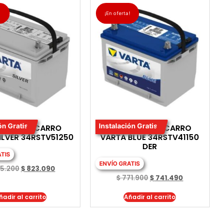
!
¡En oferta!
ón Gratis
Instalación Gratis
RIA PARA CARRO
BATERIA PARA CARRO
ILVER 34RSTV51250
VARTA BLUE 34RSTV41150
DER
ATIS
ENVÍO GRATIS
5.200
$
823.090
$
771.900
$
741.490
ñadir al carrito
Añadir al carrito