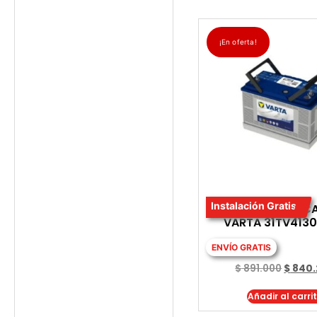
¡En oferta!
Instalación Gratis
BATERIA PARA C
VARTA 31TV4130
ENVÍO GRATIS
$
891.000
$
840.
Añadir al carri