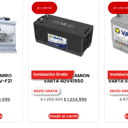
¡En oferta!
¡En oferta
Instalación Gratis
Instalaci
CARRO
BATERIA PARA CAMION
BATE
V-F21
VARTA 4DV41550
VARTA S
ENVÍO GRATIS
ENVÍO GR
6.090
$
1.299.900
$
1.224.890
$
87
to
Añadir al carrito
A