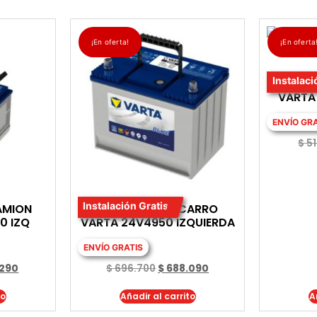
¡En oferta!
¡En oferta
Instalaci
BATE
VARTA
ENVÍO GR
$
51
Instalación Gratis
AMION
BATERIA PARA CARRO
0 IZQ
VARTA 24V4950 IZQUIERDA
ENVÍO GRATIS
290
$
696.700
$
688.090
to
Añadir al carrito
A