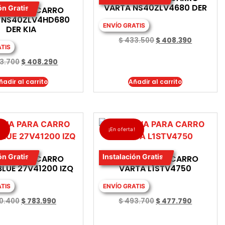
VARTA NS40ZLV4680 DER
ón Gratis
RIA PARA CARRO
 NS40ZLV4HD680
ENVÍO GRATIS
DER KIA
$
433.500
$
408.390
ATIS
3.700
$
408.290
ñadir al carrito
Añadir al carrito
!
¡En oferta!
ón Gratis
Instalación Gratis
RIA PARA CARRO
BATERIA PARA CARRO
BLUE 27V41200 IZQ
VARTA L1STV4750
ATIS
ENVÍO GRATIS
0.400
$
783.990
$
493.700
$
477.790