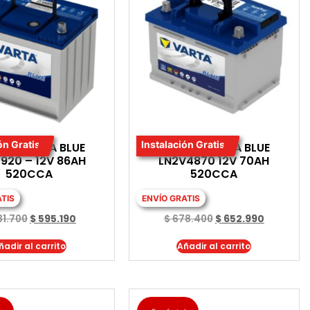
ón Gratis
Instalación Gratis
RIA VARTA BLUE
BATERIA VARTA BLUE
920 – 12V 86AH
LN2V4870 12V 70AH
520CCA
520CCA
ATIS
ENVÍO GRATIS
1.700
$
595.190
$
678.400
$
652.990
ñadir al carrito
Añadir al carrito