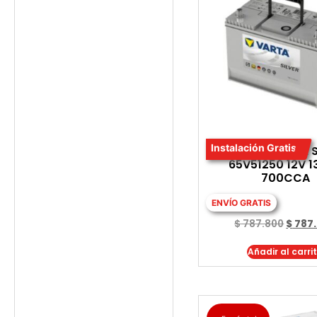
Instalación Gratis
BATERIA VARTA S
65V51250 12V 
700CCA
ENVÍO GRATIS
$
787.800
$
787
Añadir al carri