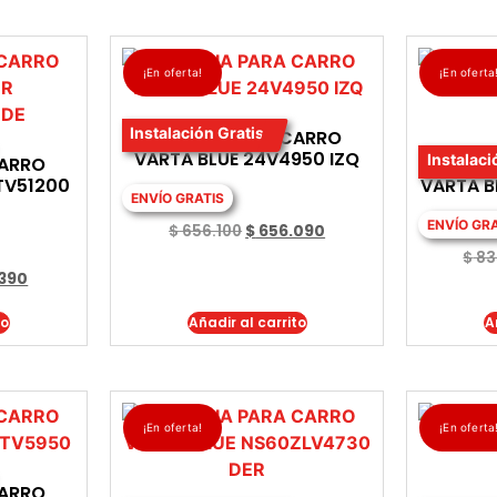
¡En oferta!
¡En oferta
Instalación Gratis
BATERIA PARA CARRO
VARTA BLUE 24V4950 IZQ
Instalaci
CARRO
BATE
STV51200
VARTA B
ENVÍO GRATIS
ENVÍO GR
$
656.100
$
656.090
$
83
.390
to
Añadir al carrito
A
¡En oferta!
¡En oferta
CARRO