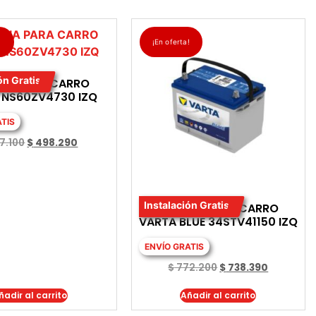
!
¡En oferta!
ón Gratis
RIA PARA CARRO
 NS60ZV4730 IZQ
ATIS
7.100
$
498.290
Instalación Gratis
BATERIA PARA CARRO
VARTA BLUE 34STV41150 IZQ
ENVÍO GRATIS
$
772.200
$
738.390
ñadir al carrito
Añadir al carrito