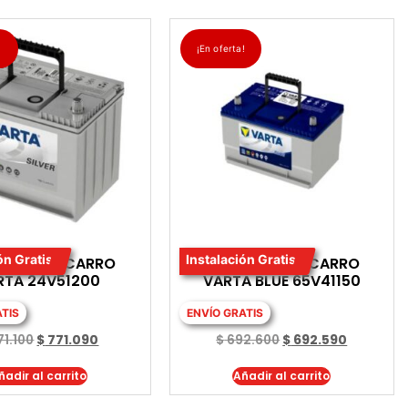
!
¡En oferta!
ón Gratis
Instalación Gratis
RIA PARA CARRO
BATERIA PARA CARRO
RTA 24V51200
VARTA BLUE 65V41150
ATIS
ENVÍO GRATIS
1.100
$
771.090
$
692.600
$
692.590
ñadir al carrito
Añadir al carrito