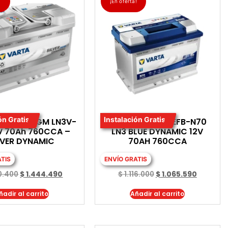
!
¡En oferta!
ón Gratis
Instalación Gratis
 VARTA AGM LN3V-
BATERIA VARTA EFB-N70
2V 70Ah 760CCA –
LN3 BLUE DYNAMIC 12V
LVER DYNAMIC
70AH 760CCA
ATIS
ENVÍO GRATIS
0.400
$
1.444.490
$
1.116.000
$
1.065.590
ñadir al carrito
Añadir al carrito