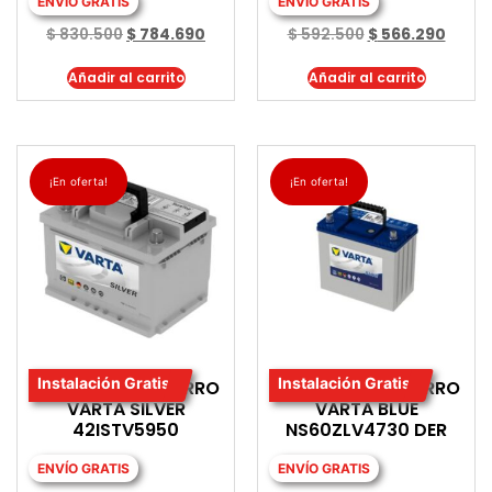
ENVÍO GRATIS
ENVÍO GRATIS
$
830.500
$
784.690
$
592.500
$
566.290
Añadir al carrito
Añadir al carrito
¡En oferta!
¡En oferta!
Instalación Gratis
Instalación Gratis
BATERIA PARA CARRO
BATERIA PARA CARRO
VARTA SILVER
VARTA BLUE
42ISTV5950
NS60ZLV4730 DER
ENVÍO GRATIS
ENVÍO GRATIS