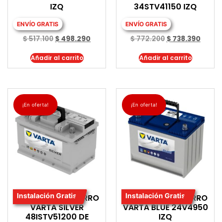
IZQ
34STV41150 IZQ
ENVÍO GRATIS
ENVÍO GRATIS
$
517.100
$
498.290
$
772.200
$
738.390
Añadir al carrito
Añadir al carrito
¡En oferta!
¡En oferta!
Instalación Gratis
Instalación Gratis
BATERIA PARA CARRO
BATERIA PARA CARRO
VARTA SILVER
VARTA BLUE 24V4950
48ISTV51200 DE
IZQ