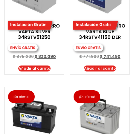
Instalación Gratis
Instalación Gratis
BATERIA PARA CARRO
BATERIA PARA CARRO
VARTA SILVER
VARTA BLUE
34RSTV51250
34RSTV41150 DER
ENVÍO GRATIS
ENVÍO GRATIS
$
875.200
$
823.090
$
771.900
$
741.490
Añadir al carrito
Añadir al carrito
¡En oferta!
¡En oferta!