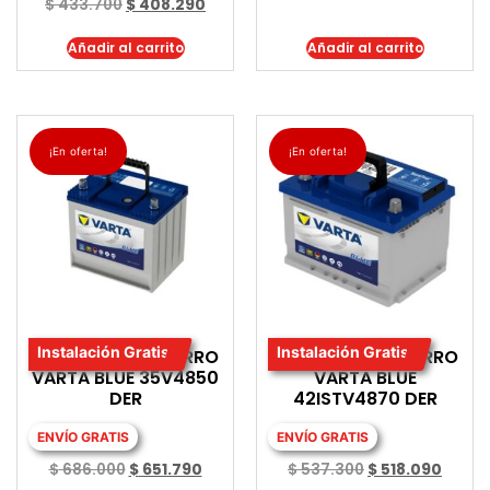
$
433.700
$
408.290
Añadir al carrito
Añadir al carrito
¡En oferta!
¡En oferta!
Instalación Gratis
Instalación Gratis
BATERIA PARA CARRO
BATERIA PARA CARRO
VARTA BLUE 35V4850
VARTA BLUE
DER
42ISTV4870 DER
ENVÍO GRATIS
ENVÍO GRATIS
$
686.000
$
651.790
$
537.300
$
518.090