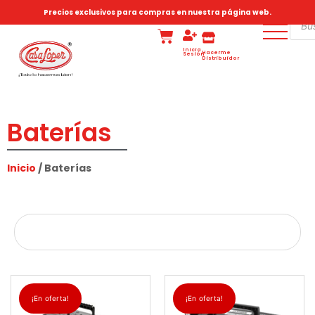
Precios exclusivos para compras en nuestra página web.
Inicia
Hacerme
Sesión
Distribuidor
Baterías
Inicio
/ Baterías
¡En oferta!
¡En oferta!