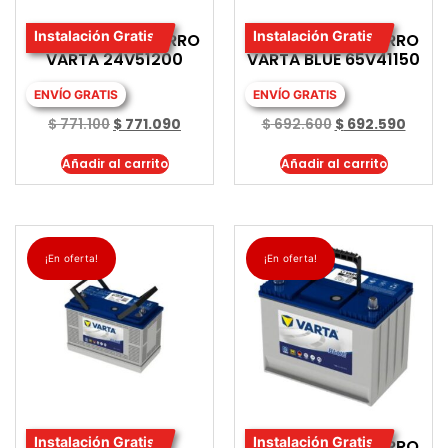
Instalación Gratis
Instalación Gratis
BATERIA PARA CARRO
BATERIA PARA CARRO
VARTA 24V51200
VARTA BLUE 65V41150
ENVÍO GRATIS
ENVÍO GRATIS
$
771.100
$
771.090
$
692.600
$
692.590
Añadir al carrito
Añadir al carrito
¡En oferta!
¡En oferta!
Instalación Gratis
Instalación Gratis
BATERIA PARA
BATERIA PARA CARRO