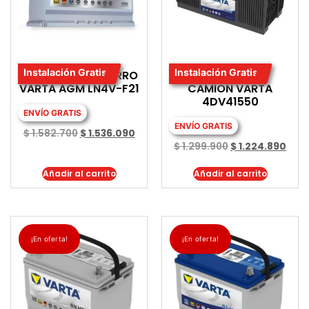
Instalación Gratis
Instalación Gratis
BATERIA PARA CARRO
BATERIA PARA
VARTA AGM LN4V-F21
CAMION VARTA
4DV41550
ENVÍO GRATIS
ENVÍO GRATIS
$
1.582.700
$
1.536.090
$
1.299.900
$
1.224.890
Añadir al carrito
Añadir al carrito
¡En oferta!
¡En oferta!