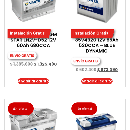
Instalación Gratis
Instalación Gratis
BATERIA VARTA AGM
BATERIA VARTA
STAR LN2V-D52 12V
85V4920 12V 85Ah
60Ah 680CCA
520CCA – BLUE
DYNAMIC
ENVÍO GRATIS
ENVÍO GRATIS
$
1.385.600
$
1.325.490
$
602.400
$
573.090
Añadir al carrito
Añadir al carrito
¡En oferta!
¡En oferta!