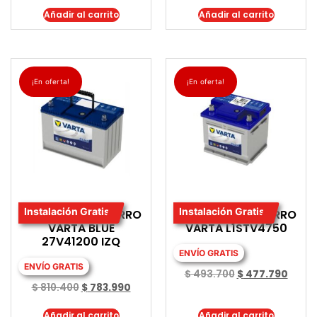
Añadir al carrito
Añadir al carrito
¡En oferta!
¡En oferta!
Instalación Gratis
Instalación Gratis
BATERIA PARA CARRO
BATERIA PARA CARRO
VARTA BLUE
VARTA L1STV4750
27V41200 IZQ
ENVÍO GRATIS
ENVÍO GRATIS
$
493.700
$
477.790
$
810.400
$
783.990
Añadir al carrito
Añadir al carrito