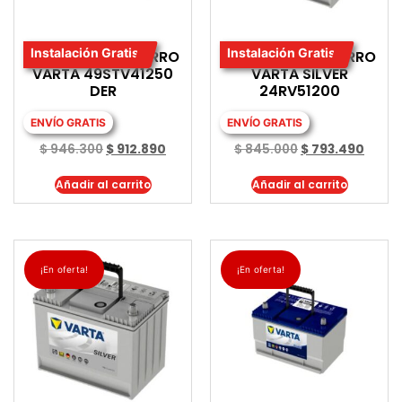
Instalación Gratis
Instalación Gratis
BATERIA PARA CARRO
BATERIA PARA CARRO
VARTA 49STV41250
VARTA SILVER
DER
24RV51200
ENVÍO GRATIS
ENVÍO GRATIS
$
946.300
$
912.890
$
845.000
$
793.490
Añadir al carrito
Añadir al carrito
¡En oferta!
¡En oferta!