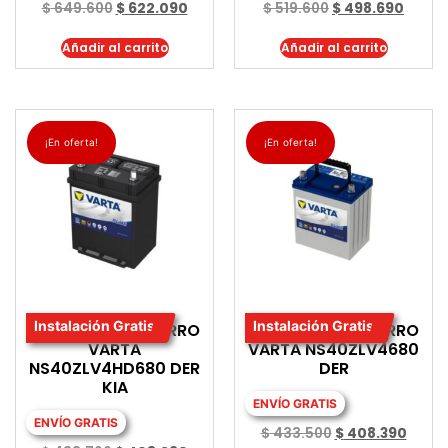
$
649.600
$
622.090
$
519.600
$
498.690
Añadir al carrito
Añadir al carrito
¡En oferta!
¡En oferta!
Instalación Gratis
Instalación Gratis
BATERIA PARA CARRO
BATERIA PARA CARRO
VARTA
VARTA NS40ZLV4680
NS40ZLV4HD680 DER
DER
KIA
ENVÍO GRATIS
ENVÍO GRATIS
$
433.500
$
408.390