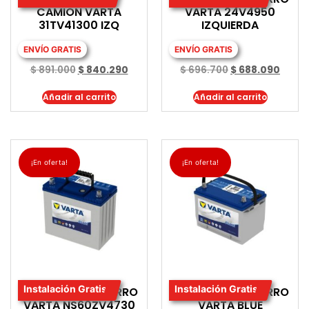
CAMION VARTA
VARTA 24V4950
31TV41300 IZQ
IZQUIERDA
ENVÍO GRATIS
ENVÍO GRATIS
$
891.000
$
840.290
$
696.700
$
688.090
Añadir al carrito
Añadir al carrito
¡En oferta!
¡En oferta!
Instalación Gratis
Instalación Gratis
BATERIA PARA CARRO
BATERIA PARA CARRO
VARTA NS60ZV4730
VARTA BLUE