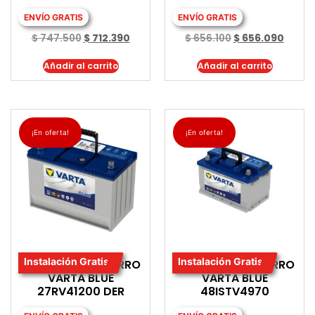
ENVÍO GRATIS
ENVÍO GRATIS
$
747.500
$
712.390
$
656.100
$
656.090
Añadir al carrito
Añadir al carrito
¡En oferta!
¡En oferta!
Instalación Gratis
Instalación Gratis
BATERIA PARA CARRO
BATERIA PARA CARRO
VARTA BLUE
VARTA BLUE
27RV41200 DER
48ISTV4970